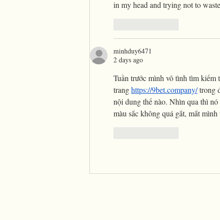
in my head and trying not to wast
Like
Reply
minhduy6471
2 days ago
Tuần trước mình vô tình tìm kiếm t
trang 
https://9bet.company/
 trong 
nội dung thế nào. Nhìn qua thì nó c
màu sắc không quá gắt, mắt mình t
Like
Reply