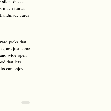
 silent discos 
as much fun as 
g handmade cards 
ward picks that 
ce, are just some 
g and wide-open 
od that lets 
lts can enjoy 