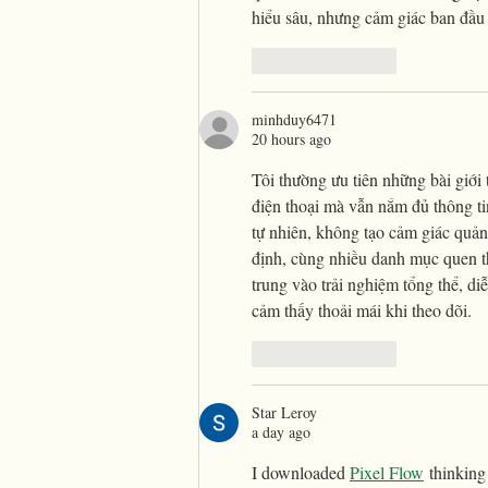
hiểu sâu, nhưng cảm giác ban đầu 
Like
Reply
minhduy6471
20 hours ago
Tôi thường ưu tiên những bài giới 
điện thoại mà vẫn nắm đủ thông ti
tự nhiên, không tạo cảm giác quảng
định, cùng nhiều danh mục quen th
trung vào trải nghiệm tổng thể, d
cảm thấy thoải mái khi theo dõi.
Like
Reply
Star Leroy
a day ago
I downloaded 
Pixel Flow
 thinking