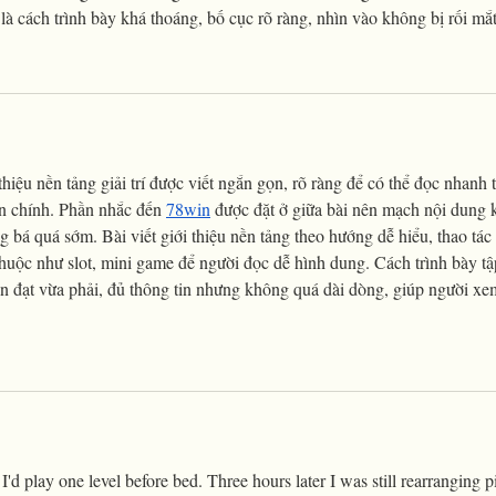
là cách trình bày khá thoáng, bố cục rõ ràng, nhìn vào không bị rối mắ
thiệu nền tảng giải trí được viết ngắn gọn, rõ ràng để có thể đọc nhanh t
n chính. Phần nhắc đến 
78win
 được đặt ở giữa bài nên mạch nội dung 
 bá quá sớm. Bài viết giới thiệu nền tảng theo hướng dễ hiểu, thao tác
uộc như slot, mini game để người đọc dễ hình dung. Cách trình bày tậ
iễn đạt vừa phải, đủ thông tin nhưng không quá dài dòng, giúp người xe
 I'd play one level before bed. Three hours later I was still rearranging p