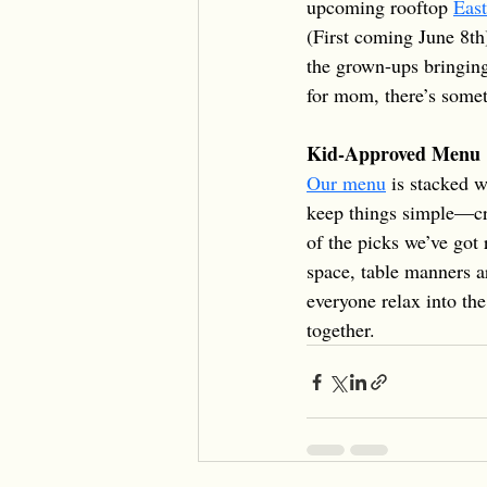
upcoming rooftop 
East
(First coming June 8th
the grown-ups bringin
for mom, there’s somet
Kid-Approved Menu
Our menu
 is stacked w
keep things simple—cri
of the picks we’ve got
space, table manners ar
everyone relax into th
together.