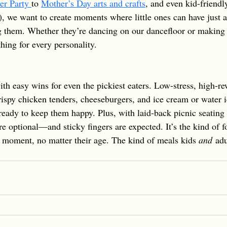
er Party 
to 
Mother’s Day arts and crafts
, and even kid-friendly
), we want to create moments where little ones can have just 
g them. Whether they’re dancing on our dancefloor or makin
hing for every personality.
ith easy wins for even the pickiest eaters. Low-stress, high-re
spy chicken tenders, cheeseburgers, and ice cream or water i
 ready to keep them happy. Plus, with laid-back picnic seatin
e optional—and sticky fingers are expected. It’s the kind of fo
e moment, no matter their age. The kind of meals kids 
and
 adu