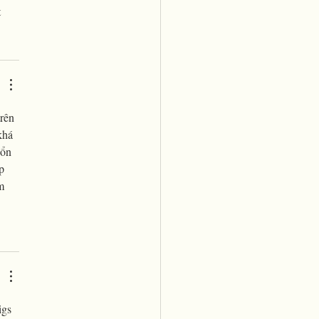
t
rên 
khá 
 ổn 
p 
m 
igs 