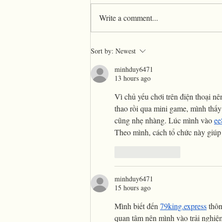
Write a comment...
Family Friendly Fun at Sunset
Sort by:
Newest
Social
minhduy6471
13 hours ago
Vì chủ yếu chơi trên điện thoại nê
thao rồi qua mini game, mình thấy
cũng nhẹ nhàng. Lúc mình vào 
ee
Theo mình, cách tổ chức này giúp 
Like
Reply
minhduy6471
15 hours ago
Mình biết đến 
79king.express
 thô
quan tâm nên mình vào trải nghiệm