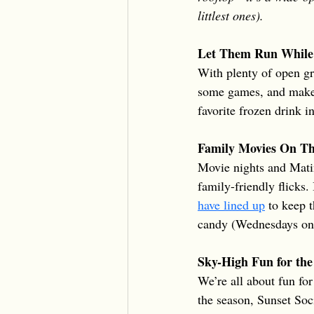
littlest ones).
Let Them Run While
With plenty of open gre
some games, and make 
favorite frozen drink i
Family Movies On The
Movie nights and Matin
family-friendly flicks
have lined up
 to keep 
candy (Wednesdays onl
Sky-High Fun for the
We’re all about fun fo
the season, Sunset Soc