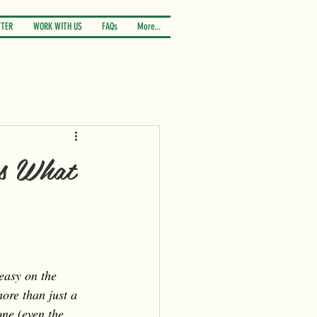
TER
WORK WITH US
FAQs
More...
’s What
 easy on the 
ore than just a 
ne (even the 