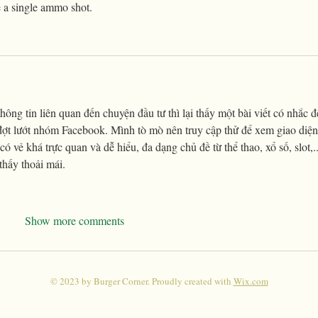
e a single ammo shot.
hông tin liên quan đến chuyện đầu tư thì lại thấy một bài viết có nhắc đ
đợt lướt nhóm Facebook. Mình tò mò nên truy cập thử để xem giao diện
ó vẻ khá trực quan và dễ hiểu, đa dạng chủ đề từ thể thao, xổ số, slot,..
hấy thoải mái.
Show more comments
© 2023 by Burger Corner. Proudly created with
Wix.com