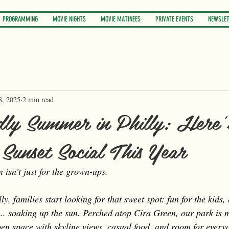
PROGRAMMING
MOVIE NIGHTS
MOVIE MATINEES
PRIVATE EVENTS
NEWSLET
8, 2025
2 min read
dly Summer in Philly: Here
Sunset Social This Year
 isn’t just for the grown-ups. 
, families start looking for that sweet spot: fun for the kids,
... soaking up the sun. Perched atop Cira Green, our park is m
en space with skyline views, casual food, and room for everyo