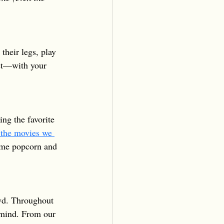
their legs, play 
et—with your 
ng the favorite 
 the movies we 
some popcorn and 
owd. Throughout 
n mind. From our 