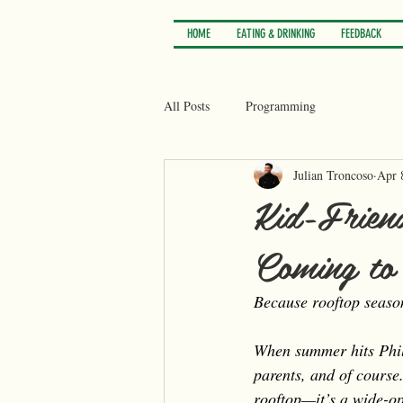
HOME
EATING & DRINKING
FEEDBACK
All Posts
Programming
Julian Troncoso
Apr 
Kid-Frien
Coming to 
Because rooftop season
When summer hits Philly
parents, and of course
rooftop—it’s a wide-op